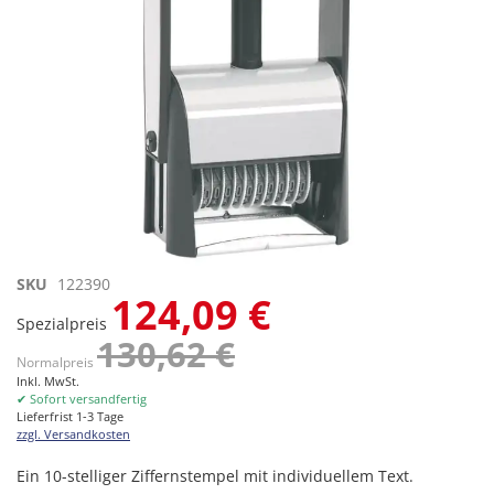
Zum
SKU
122390
124,09 €
Anfang
Spezialpreis
der
130,62 €
Bildgalerie
Normalpreis
springen
Inkl. MwSt.
✔ Sofort versandfertig
Lieferfrist 1-3 Tage
zzgl. Versandkosten
Ein 10-stelliger Ziffernstempel mit individuellem Text.