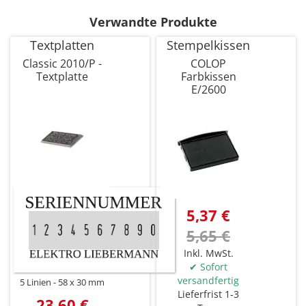
Verwandte Produkte
Textplatten
Stempelkissen
Classic 2010/P -
COLOP
Textplatte
Farbkissen
E/2600
5,37 €
5,65 €
Inkl. MwSt.
✔ Sofort
versandfertig
5 Linien
58 x 30 mm
Lieferfrist 1-3
23,60 €