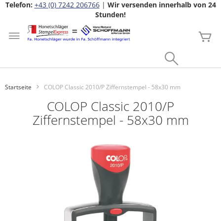
Telefon:
+43 (0) 7242 206766
|
Wir versenden innerhalb von 24
Stunden!
Zum
Inhalt
Me
springen
Search
Startseite
COLOP Classic 2010/P Ziffernstempel - 58x30 mm
COLOP Classic 2010/P
Ziffernstempel - 58x30 mm
Zum
Ende
der
Bildgalerie
springen