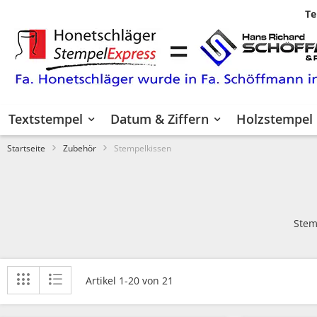
Te
Zum
Inhalt
springen
Textstempel
Datum & Ziffern
Holzstempel
Startseite
Zubehör
Stempelkissen
Stem
Anzeigen
Liste
Liste
Artikel
1
-
20
von
21
als