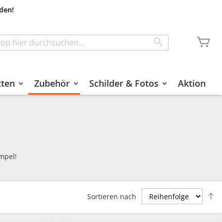
den!
Me
Search
tten
Zubehör
Schilder & Fotos
Aktion
mpel!
A
Sortieren nach
s