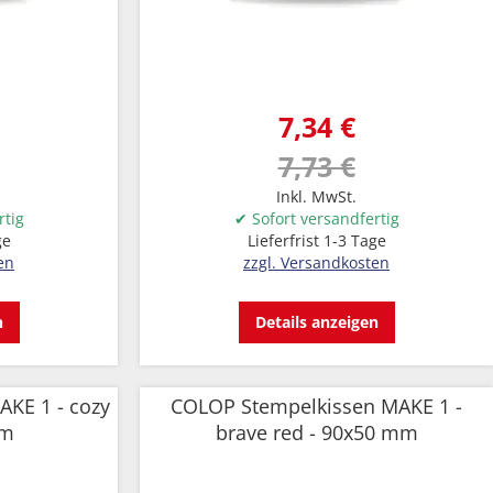
7,34 €
7,73 €
Inkl. MwSt.
rtig
✔ Sofort versandfertig
ge
Lieferfrist 1-3 Tage
en
zzgl. Versandkosten
n
Details anzeigen
KE 1 - cozy
COLOP Stempelkissen MAKE 1 -
mm
brave red - 90x50 mm