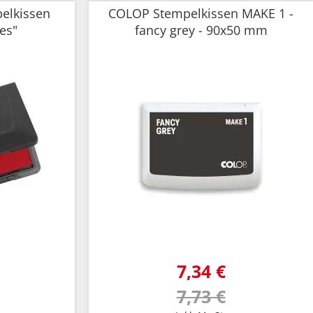
pelkissen
COLOP Stempelkissen MAKE 1 -
es"
fancy grey - 90x50 mm
7,34 €
7,73 €