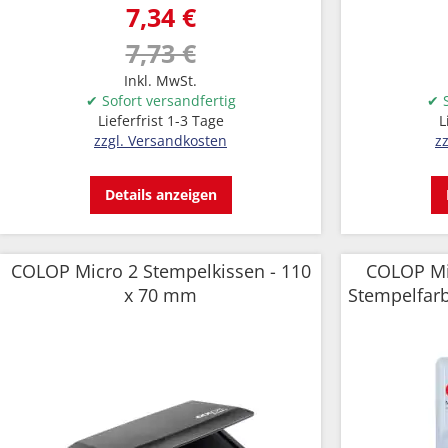
7,34 €
7,73 €
Inkl. MwSt.
✔ Sofort versandfertig
✔ S
Lieferfrist 1-3 Tage
L
zzgl. Versandkosten
z
Details anzeigen
COLOP Micro 2 Stempelkissen - 110
COLOP Mi
x 70 mm
Stempelfarb