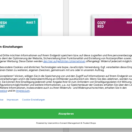
7,34 €
7,34 €
7,73 €
7,73 €
Inkl. MwSt.
Inkl. MwSt.
ofort versandfertig
✔ Sofort versandfe
ieferfrist 1-3 Tage
Lieferfrist 1-3 Ta
zgl. Versandkosten
zzgl. Versandkost