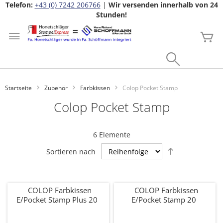
Telefon:
+43 (0) 7242 206766
|
Wir versenden innerhalb von 24
Stunden!
Zum
Inhalt
Me
springen
Search
Startseite
Zubehör
Farbkissen
Colop Pocket Stamp
Colop Pocket Stamp
6
Elemente
Absteigend
Sortieren nach
sortieren
COLOP Farbkissen
COLOP Farbkissen
E/Pocket Stamp Plus 20
E/Pocket Stamp 20