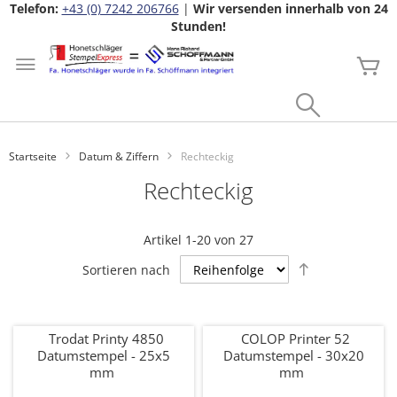
Telefon:
+43 (0) 7242 206766
|
Wir versenden innerhalb von 24
Stunden!
Zum
Inhalt
Me
springen
Search
Startseite
Datum & Ziffern
Rechteckig
Rechteckig
Artikel
1
-
20
von
27
Absteigend
Sortieren nach
sortieren
Trodat Printy 4850
COLOP Printer 52
Datumstempel - 25x5
Datumstempel - 30x20
mm
mm