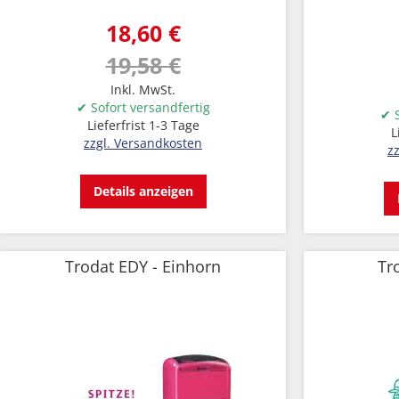
18,60 €
19,58 €
Inkl. MwSt.
✔ Sofort versandfertig
✔ S
Lieferfrist 1-3 Tage
L
zzgl. Versandkosten
z
Details anzeigen
Trodat EDY - Einhorn
Tr