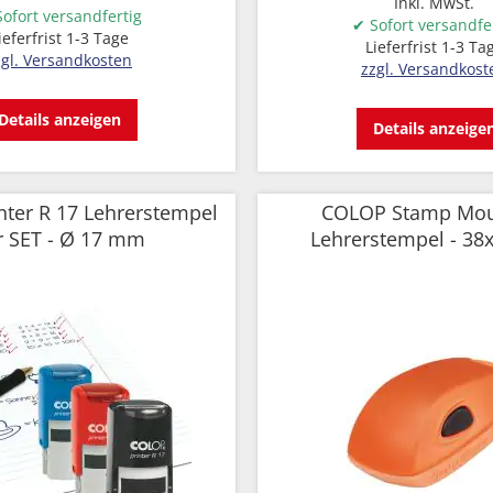
Inkl. MwSt.
ofort versandfertig
✔ Sofort versandfe
ieferfrist 1-3 Tage
Lieferfrist 1-3 Ta
zgl. Versandkosten
zzgl. Versandkost
Details anzeigen
Details anzeige
ter R 17 Lehrerstempel
COLOP Stamp Mou
r SET - Ø 17 mm
Lehrerstempel - 3