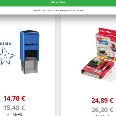
odat EDY - Stern
Trodat - Deine Dinge 
38x14 mm
14,70 €
24,89 €
15,48 €
26,20 €
Inkl. MwSt.