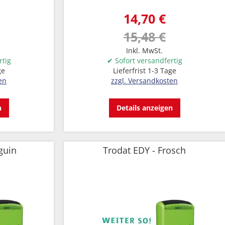
14,70 €
15,48 €
Inkl. MwSt.
rtig
✔ Sofort versandfertig
ge
Lieferfrist 1-3 Tage
en
zzgl. Versandkosten
n
Details anzeigen
guin
Trodat EDY - Frosch