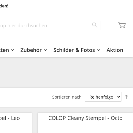
den!
Me
Search
tten
Zubehör
Schilder & Fotos
Aktion
A
Sortieren nach
s
el - Leo
COLOP Cleany Stempel - Octo