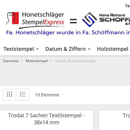
Te
Zum
Inhalt
springen
Textstempel
Datum & Ziffern
Holzstempel
Startseite
Motivstempel
Schüler & Lehrerstempel
Anzeigen
Liste
Liste
19
Elemente
als
Trodat 7 Sachen Textilstempel -
Tr
38x14 mm