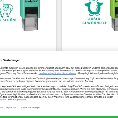
14,70 €
14,70 €
15,48 €
15,48 €
Inkl. MwSt.
Inkl. MwSt.
ofort versandfertig
✔ Sofort versandfe
ieferfrist 1-3 Tage
Lieferfrist 1-3 Ta
zgl. Versandkosten
zzgl. Versandkost
Details anzeigen
Details anzeige