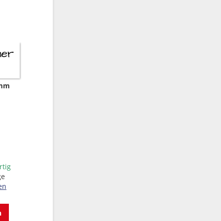
 mm
rtig
ge
en
n