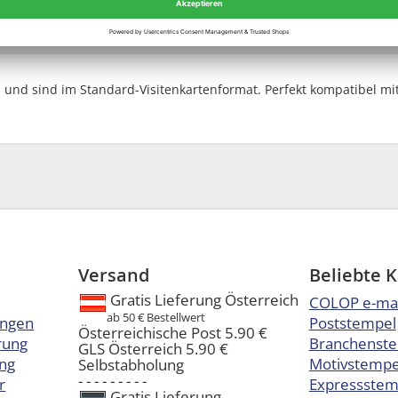
und sind im Standard-Visitenkartenformat. Perfekt kompatibel mit
Versand
Beliebte 
Gratis Lieferung Österreich
COLOP e-ma
ab 50 € Bestellwert
ungen
Poststempel
Österreichische Post 5.90 €
rung
Branchenst
GLS Österreich 5.90 €
ng
Motivstempel
Selbstabholung
- - - - - - - - -
r
Expressstem
Gratis Lieferung