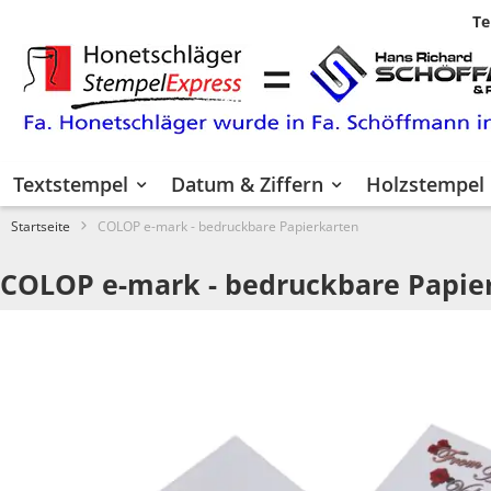
Te
Zum
Inhalt
springen
Textstempel
Datum & Ziffern
Holzstempel
Startseite
COLOP e-mark - bedruckbare Papierkarten
COLOP e-mark - bedruckbare Papie
Zum
Ende
der
Bildgalerie
springen