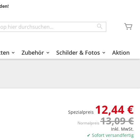
den!
Me
Search
tten
Zubehör
Schilder & Fotos
Aktion
12,44 €
Spezialpreis
13,09 €
Normalpreis
Inkl. MwSt.
✔ Sofort versandfertig