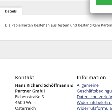
Zum
Anfang
Details
der
Bildgalerie
springen
Die Papierkarten bestehen aus festem und beständigem Karton 
Kontakt
Information
Hans Richard Schöffmann &
Allgemeine
Partner GmbH
Geschäftsbeding
Eichenstraße 6
Datenschutzerklä
4600 Wels
Widerrufsbelehru
Österreich
Widerrufsformula