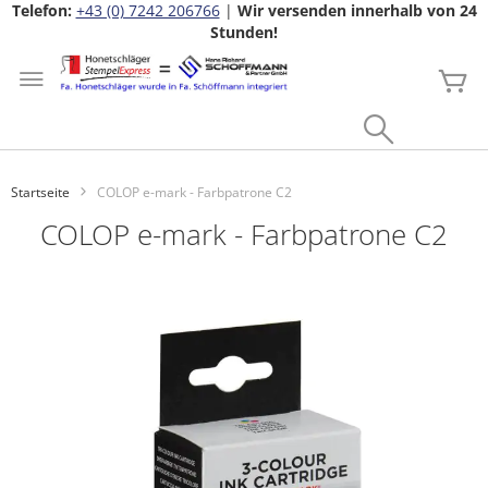
Telefon:
+43 (0) 7242 206766
|
Wir versenden innerhalb von 24
Stunden!
Zum
Inhalt
Me
springen
Search
Startseite
COLOP e-mark - Farbpatrone C2
COLOP e-mark - Farbpatrone C2
Zum
Ende
der
Bildgalerie
springen