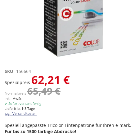
Zum
SKU
156664
62,21 €
Anfang
Spezialpreis
der
65,49 €
Bildgalerie
Normalpreis
springen
Inkl. MwSt.
✔ Sofort versandfertig
Lieferfrist 1-3 Tage
zzgl. Versandkosten
Speziell angepasste Tricolor-Tintenpatrone für Ihren e-mark.
Für bis zu 1500 farbige Abdrucke!