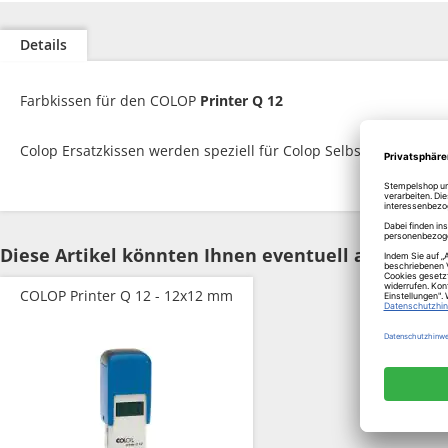
Zum
Anfang
Details
der
Bildgalerie
springen
Farbkissen für den COLOP
Printer Q 12
Colop Ersatzkissen werden speziell für Colop Selbstfärbestempe
Diese Artikel könnten Ihnen eventuell auch gefal
COLOP Printer Q 12 - 12x12 mm