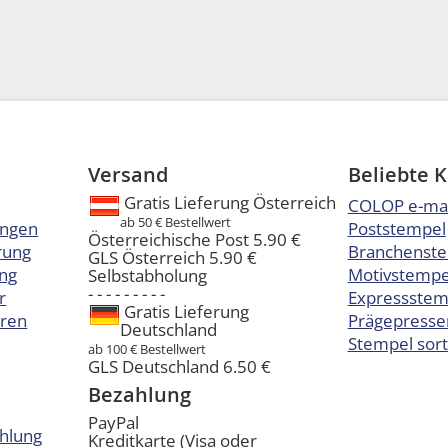
Versand
Beliebte 
Gratis Lieferung Österreich
COLOP e-ma
ab 50 € Bestellwert
ungen
Poststempel
Österreichische Post 5.90 €
rung
Branchenst
GLS Österreich 5.90 €
ng
Motivstempel
Selbstabholung
- - - - - - - - -
r
Expressstem
Gratis Lieferung
eren
Prägepresse
Deutschland
Stempel sort
ab 100 € Bestellwert
GLS Deutschland 6.50 €
Bezahlung
PayPal
hlung
Kreditkarte (Visa oder