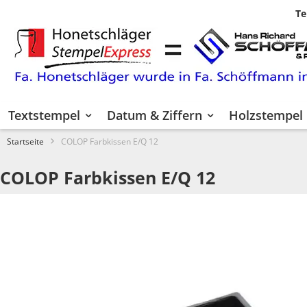
Te
Zum
Inhalt
springen
Textstempel
Datum & Ziffern
Holzstempel
Startseite
COLOP Farbkissen E/Q 12
COLOP Farbkissen E/Q 12
Zum
Ende
der
Bildgalerie
springen