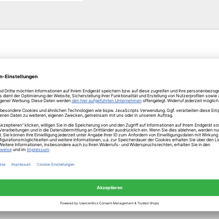
l entwickelt und produziert - eine perfekte Kombination für perfe
len!