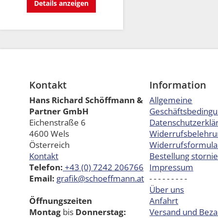
Details anzeigen
Kontakt
Information
Hans Richard Schöffmann &
Allgemeine
Partner GmbH
Geschäftsbeding
Eichenstraße 6
Datenschutzerklä
4600 Wels
Widerrufsbelehru
Österreich
Widerrufsformula
Kontakt
Bestellung storni
Telefon:
+43 (0) 7242 206766
Impressum
Email:
grafik@schoeffmann.at
- - - - - - - - -
Über uns
Öffnungszeiten
Anfahrt
Montag
bis
Donnerstag:
Versand und Beza