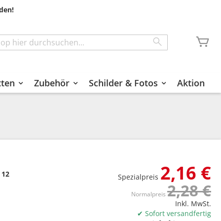
den!
Me
Search
tten
Zubehör
Schilder & Fotos
Aktion
2,16 €
 12
Spezialpreis
2,28 €
Normalpreis
Inkl. MwSt.
✔ Sofort versandfertig