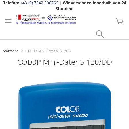
Telefon:
+43 (0) 7242 206766
|
Wir versenden innerhalb von 24
Stunden!
Zum
Inhalt
Me
springen
Search
Startseite
COLOP Mini-Dater S 120/DD
COLOP Mini-Dater S 120/DD
Zum
Ende
der
Bildgalerie
springen