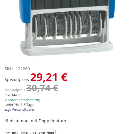
Zum
SKU
122269
29,21 €
Anfang
Spezialpreis
der
30,74 €
Bildgalerie
Normalpreis
springen
Inkl. MwSt.
✔ Sofort versandfertig
Lieferfrist 1-3 Tage
zzgl. Versandkosten
Ministempel mit Doppeldatum.