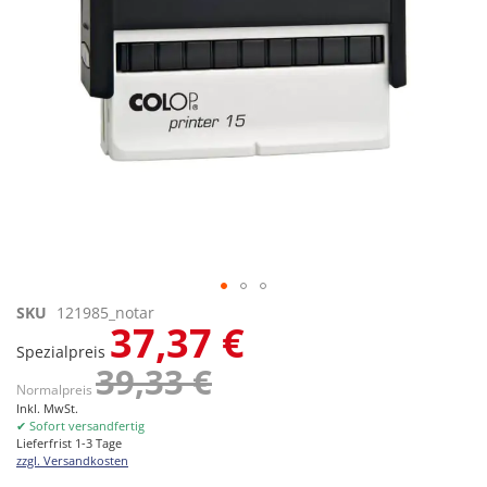
Zum
SKU
121985_notar
37,37 €
Anfang
Spezialpreis
der
39,33 €
Bildgalerie
Normalpreis
springen
Inkl. MwSt.
✔ Sofort versandfertig
Lieferfrist 1-3 Tage
zzgl. Versandkosten