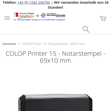
Telefon:
+43 (0) 7242 206766
|
Wir versenden innerhalb von 24
Stunden!
Zum
Inhalt
Me
springen
Search
Startseite
COLOP Printer 15 - Notarstempel - 69x10 mm
COLOP Printer 15 - Notarstempel -
69x10 mm
Zum
Ende
der
Bildgalerie
springen