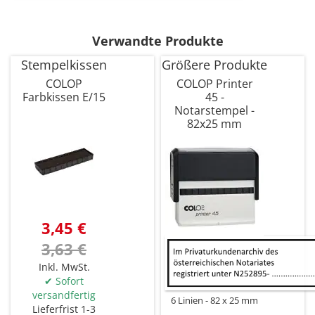
Verwandte Produkte
Stempelkissen
Größere Produkte
COLOP
COLOP Printer
Farbkissen E/15
45 -
Notarstempel -
82x25 mm
3,45 €
3,63 €
Inkl. MwSt.
✔ Sofort
versandfertig
6 Linien
82 x 25 mm
Lieferfrist 1-3