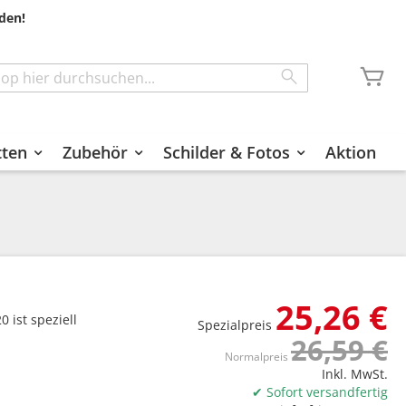
den!
Me
Search
tten
Zubehör
Schilder & Fotos
Aktion
25,26 €
0 ist speziell
Spezialpreis
26,59 €
Normalpreis
Inkl. MwSt.
✔ Sofort versandfertig