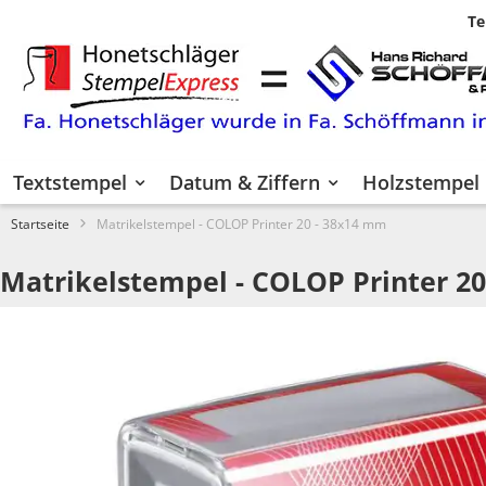
Te
Zum
Inhalt
springen
Textstempel
Datum & Ziffern
Holzstempel
Startseite
Matrikelstempel - COLOP Printer 20 - 38x14 mm
Matrikelstempel - COLOP Printer 2
Zum
Ende
der
Bildgalerie
springen