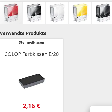
Zum
Anfang
Verwandte Produkte
der
Bildgalerie
Stempelkissen
springen
COLOP Farbkissen E/20
2,16 €