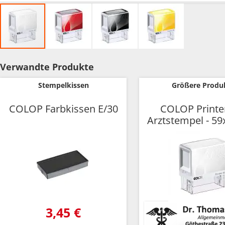
Zum
Anfang
Verwandte Produkte
der
Bildgalerie
Stempelkissen
Größere Produ
springen
COLOP Farbkissen E/30
COLOP Printer
Arztstempel - 5
3,45 €