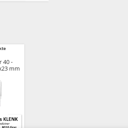
kte
 40 -
9x23 mm