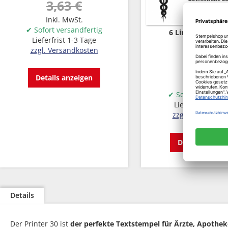
3,63 €
Inkl. MwSt.
✔ Sofort versandfertig
6 Linien
59 x 2
Lieferfrist 1-3 Tage
32,14 €
zzgl. Versandkosten
33,83 €
Details anzeigen
Inkl. MwSt.
✔ Sofort versandf
Lieferfrist 1-3 
zzgl. Versandko
Details anzeig
Details
Der Printer 30 ist
der perfekte Textstempel für Ärzte, Apoth