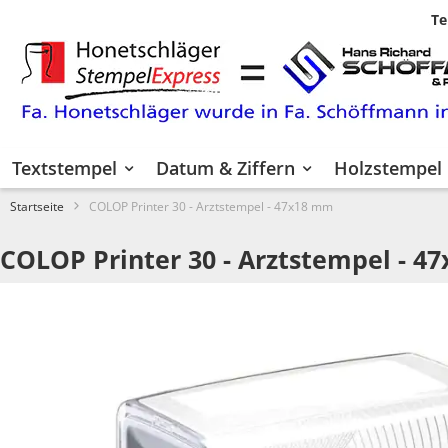
Te
Zum
Inhalt
springen
Textstempel
Datum & Ziffern
Holzstempel
Startseite
COLOP Printer 30 - Arztstempel - 47x18 mm
COLOP Printer 30 - Arztstempel - 4
Zum
Ende
der
Bildgalerie
springen