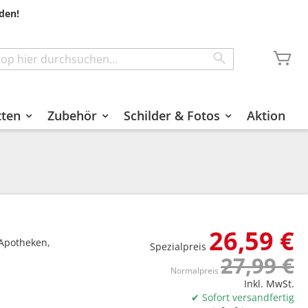
den!
Me
Search
tten
Zubehör
Schilder & Fotos
Aktion
26,59 €
r Apotheken,
Spezialpreis
27,99 €
Normalpreis
Inkl. MwSt.
✔ Sofort versandfertig