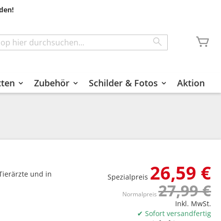
den!
Me
Search
tten
Zubehör
Schilder & Fotos
Aktion
26,59 €
 Tierärzte und in
Spezialpreis
27,99 €
Normalpreis
Inkl. MwSt.
✔ Sofort versandfertig