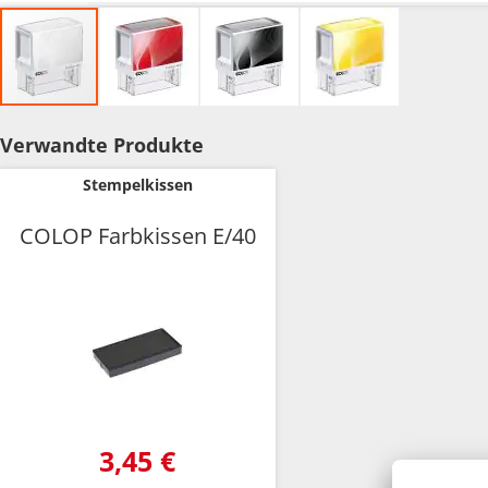
Zum
Anfang
Verwandte Produkte
der
Bildgalerie
Stempelkissen
springen
COLOP Farbkissen E/40
3,45 €