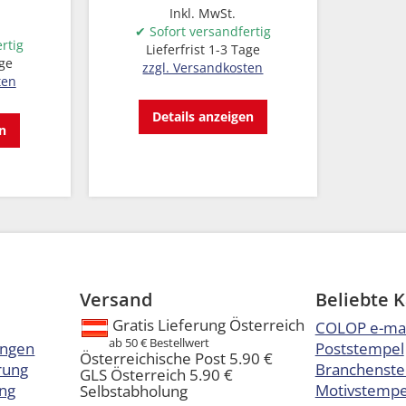
Inkl. MwSt.
✔ Sofort versandfertig
rtig
Lieferfrist 1-3 Tage
age
zzgl. Versandkosten
ten
Details anzeigen
en
Versand
Beliebte 
Gratis Lieferung Österreich
COLOP e-ma
ab 50 € Bestellwert
ungen
Poststempel
Österreichische Post 5.90 €
rung
Branchenst
GLS Österreich 5.90 €
ng
Motivstempel
Selbstabholung