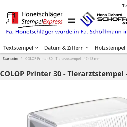
Te
Zum
Inhalt
springen
Textstempel
Datum & Ziffern
Holzstempel
Startseite
COLOP Printer 30 - Tierarztstempel - 47x18 mm
COLOP Printer 30 - Tierarztstempel
Zum
Ende
der
Bildgalerie
springen