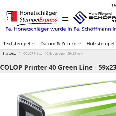
Te
Zum
Inhalt
springen
Textstempel
Datum & Ziffern
Holzstempel
Startseite
COLOP Printer 40 Green Line - 59x23 mm
COLOP Printer 40 Green Line - 59x
Zum
Ende
der
Bildgalerie
springen