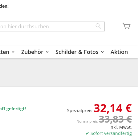
den!
Me
Search
tten
Zubehör
Schilder & Fotos
Aktion
32,14 €
f gefertigt!
Spezialpreis
33,83 €
Normalpreis
Inkl. MwSt.
✔ Sofort versandfertig