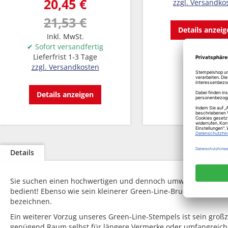
20,45 €
zzgl. Versandko
21,53 €
Details anzei
Inkl. MwSt.
✔ Sofort versandfertig
Lieferfrist 1-3 Tage
zzgl. Versandkosten
Details anzeigen
Details
Sie suchen einen hochwertigen und dennoch umweltfreundliche
bedient! Ebenso wie sein kleinerer Green-Line-Bruder wird auch
bezeichnen.
Ein weiterer Vorzug unseres Green-Line-Stempels ist sein groß
genügend Raum selbst für längere Vermerke oder umfangreichere