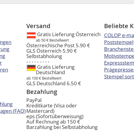
Versand
Beliebte 
Gratis Lieferung Österreich
COLOP e-ma
ab 50 € Bestellwert
ungen
Poststempel
Österreichische Post 5.90 €
rung
Branchenst
GLS Österreich 5.90 €
ng
Motivstempel
Selbstabholung
- - - - - - - - -
r
Expressstem
Gratis Lieferung
eren
Prägepresse
Deutschland
Stempel sort
ab 100 € Bestellwert
GLS Deutschland 6.50 €
Bezahlung
PayPal
hlung
Kreditkarte (Visa oder
Fragen (FAQ)
Mastercard)
eps (Sofortüberweisung)
Auf Rechnung ab 150 €
Barzahlung bei Selbstabholung