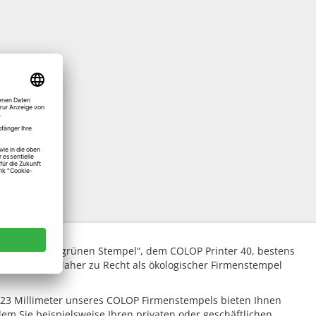
mit unserem „grünen Stempel“, dem COLOP Printer 40, bestens
nd darf sich daher zu Recht als ökologischer Firmenstempel
x 23 Millimeter unseres COLOP Firmenstempels bieten Ihnen
em Sie beispielsweise Ihren privaten oder geschäftlichen