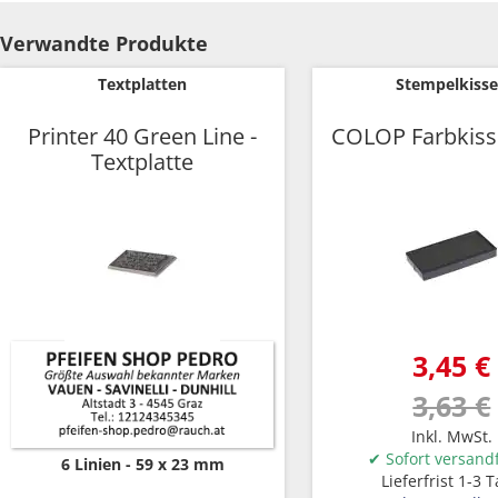
Zum
Anfang
Verwandte Produkte
der
Bildgalerie
Textplatten
Stempelkiss
springen
Printer 40 Green Line -
COLOP Farbkiss
Textplatte
3,45 €
3,63 €
Inkl. MwSt.
✔ Sofort versandf
6 Linien
59 x 23 mm
Lieferfrist 1-3 