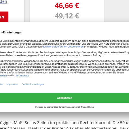
sten
46,66 €
49,12 €
gen
Inkl. MwSt.
✔ Sofort versandfertig
Lieferfrist 1-3 Tage
zzgl. Versandkosten
Details anzeigen
n Logostempel, den Sie online gestalten können? Dann sind Sie 
 der COLOP Printer 40 aus 80 % Recycling-Kunststoff hergestellt u
zügiges Maß. Sechs Zeilen im praktischen Rechteckformat: Die 59 
 Adressen. Ideal ist der Printer 40 daher als Motivstempel, bei d