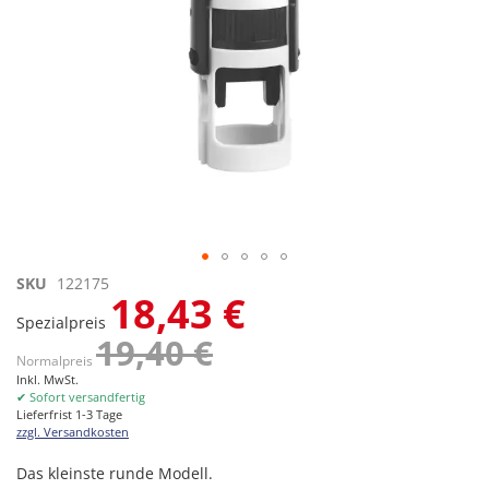
Zum
SKU
122175
18,43 €
Anfang
Spezialpreis
der
19,40 €
Bildgalerie
Normalpreis
springen
Inkl. MwSt.
✔ Sofort versandfertig
Lieferfrist 1-3 Tage
zzgl. Versandkosten
Das kleinste runde Modell.