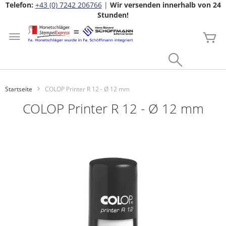
Telefon:
+43 (0) 7242 206766
|
Wir versenden innerhalb von 24
Stunden!
Zum
Inhalt
Me
springen
Search
Startseite
COLOP Printer R 12 - Ø 12 mm
COLOP Printer R 12 - Ø 12 mm
Zum
Ende
der
Bildgalerie
springen