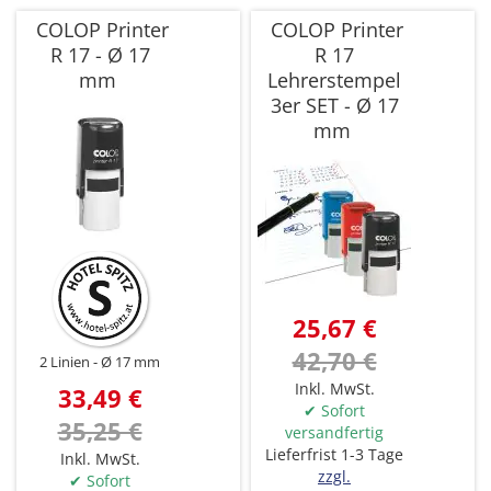
COLOP Printer
COLOP Printer
R 17 - Ø 17
R 17
mm
Lehrerstempel
3er SET - Ø 17
mm
25,67 €
42,70 €
2 Linien
Ø 17 mm
Inkl. MwSt.
33,49 €
✔ Sofort
35,25 €
versandfertig
Lieferfrist 1-3 Tage
Inkl. MwSt.
zzgl.
✔ Sofort