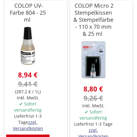
COLOP UV-
COLOP Micro 2
Farbe 804 - 25
Stempelkissen
ml
& Stempelfarbe
- 110 x 70 mm
& 25 ml
8,94 €
9,41 €
8,80 €
(287,2 € / 1L)
9,26 €
Inkl. MwSt.
✔ Sofort
Inkl. MwSt.
versandfertig
✔ Sofort
Lieferfrist 1-3
versandfertig
Tage
zzgl.
Lieferfrist 1-3 Tage
Versandkosten
zzgl.
Versandkosten