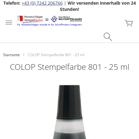
Telefon:
+43 (0) 7242 206766
|
Wir versenden innerhalb von 24
Stunden!
Zum
Inhalt
Me
springen
Search
Startseite
COLOP Stempelfarbe 801 - 25 ml
COLOP Stempelfarbe 801 - 25 ml
Zum
Ende
der
Bildgalerie
springen