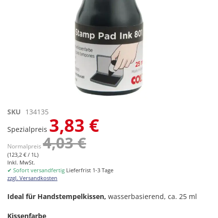
Zum
SKU
134135
3,83 €
Anfang
Spezialpreis
der
4,03 €
Bildgalerie
Normalpreis
springen
(123,2 € / 1L)
Inkl. MwSt.
✔ Sofort versandfertig
Lieferfrist 1-3 Tage
zzgl. Versandkosten
Ideal für Handstempelkissen,
wasserbasierend, ca. 25 ml
Kissenfarbe