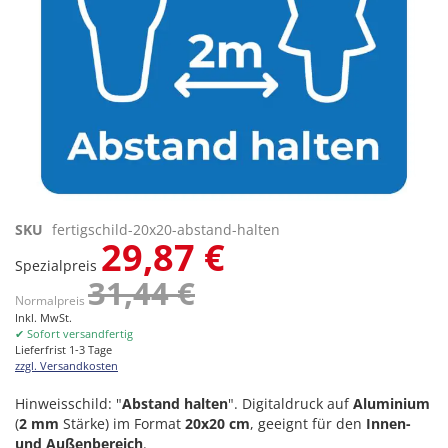
Zum
SKU
fertigschild-20x20-abstand-halten
29,87 €
Anfang
Spezialpreis
der
31,44 €
Bildgalerie
Normalpreis
springen
Inkl. MwSt.
✔ Sofort versandfertig
Lieferfrist 1-3 Tage
zzgl. Versandkosten
Hinweisschild: "
Abstand halten
". Digitaldruck auf
Aluminium
(
2 mm
Stärke) im Format
20x20 cm
, geeignt für den
Innen-
und Außenbereich
.