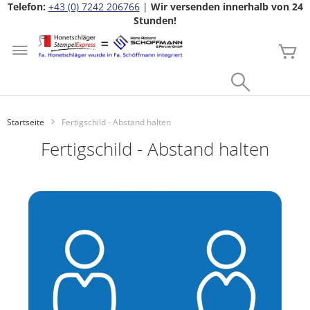
Telefon:
+43 (0) 7242 206766
|
Wir versenden innerhalb von 24
Stunden!
Zum
Inhalt
Me
springen
Search
Startseite
Fertigschild - Abstand halten
Fertigschild - Abstand halten
Zum
Ende
der
Bildgalerie
springen