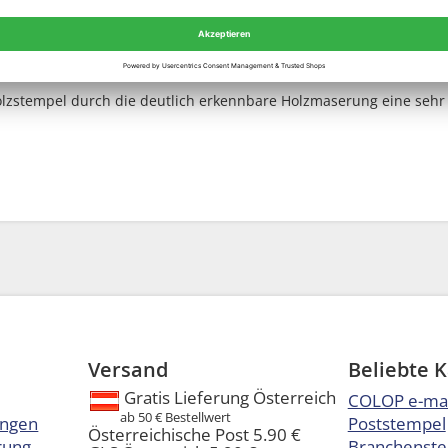
 Holzstempel durch die deutlich erkennbare Holzmaserung eine sehr
Versand
Beliebte 
Gratis Lieferung Österreich
COLOP e-ma
ab 50 € Bestellwert
ungen
Poststempel
Österreichische Post 5.90 €
rung
Branchenst