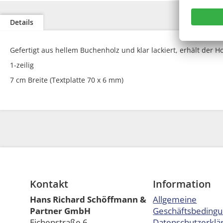
Zum
Anfang
Details
der
Bildgalerie
springen
Gefertigt aus hellem Buchenholz und klar lackiert, erhält der
1-zeilig
7 cm Breite (Textplatte 70 x 6 mm)
Kontakt
Information
Hans Richard Schöffmann &
Allgemeine
Partner GmbH
Geschäftsbeding
Eichenstraße 6
Datenschutzerklä