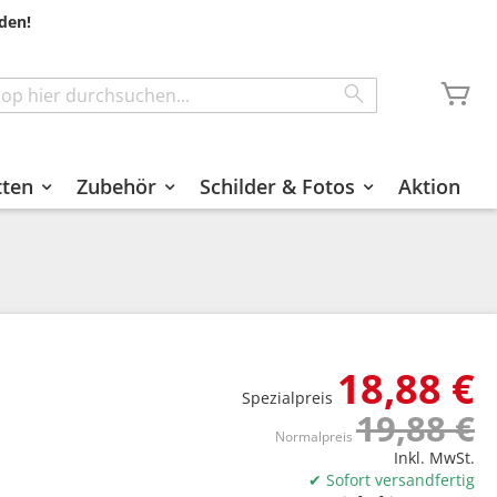
den!
Me
Search
tten
Zubehör
Schilder & Fotos
Aktion
18,88 €
Spezialpreis
19,88 €
Normalpreis
Inkl. MwSt.
✔ Sofort versandfertig