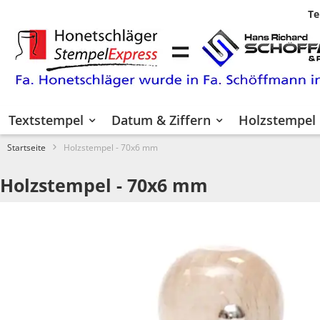
Te
Zum
Inhalt
springen
Textstempel
Datum & Ziffern
Holzstempel
Startseite
Holzstempel - 70x6 mm
Holzstempel - 70x6 mm
Zum
Ende
der
Bildgalerie
springen