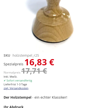
Zum
SKU
holzstempel_r25
16,83 €
Anfang
Spezialpreis
der
17,71 €
Bildgalerie
Normalpreis
springen
Inkl. MwSt.
✔ Sofort versandfertig
Lieferfrist 1-3 Tage
zzgl. Versandkosten
Der Holzstempel
- ein echter Klassiker!
Ihr Abdruck