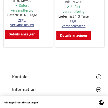
Inkl. MwSt.
Inkl. MwSt.
✔ Sofort
✔ Sofort
versandfertig
versandfertig
Lieferfrist 1-3 Tage
Lieferfrist 1-3 Tage
zzgl.
zzgl.
Versandkosten
Versandkosten
Details anzeigen
Details anzeigen
Kontakt
Hans Richard Schöffmann & Partner GmbH
Telefon:
+43 (0) 7242 206766
Information
Eichenstraße 6
Email:
grafik@schoeffmann.at
Allgemeine Geschäftsbedingungen
4600 Wels
Versand
Datenschutzerklärung
Österreich
Öffnungszeiten