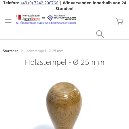
Telefon:
+43 (0) 7242 206766
|
Wir versenden innerhalb von 24
Stunden!
Zum
Inhalt
Me
springen
Search
Startseite
Holzstempel - Ø 25 mm
Holzstempel - Ø 25 mm
Zum
Ende
der
Bildgalerie
springen