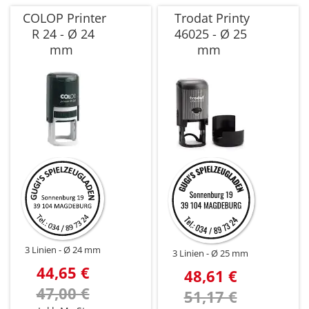
COLOP Printer
Trodat Printy
R 24 - Ø 24
46025 - Ø 25
mm
mm
3 Linien
Ø 24 mm
3 Linien
Ø 25 mm
44,65 €
48,61 €
47,00 €
51,17 €