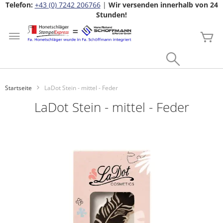
Telefon:
+43 (0) 7242 206766
|
Wir versenden innerhalb von 24
Stunden!
Zum
Inhalt
Me
springen
Search
Startseite
LaDot Stein - mittel - Feder
LaDot Stein - mittel - Feder
Zum
Ende
der
Bildgalerie
springen