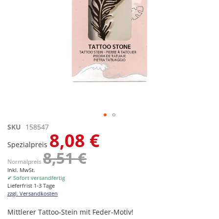
Zum
SKU
158547
8,08 €
Anfang
Spezialpreis
der
8,51 €
Bildgalerie
Normalpreis
springen
Inkl. MwSt.
✔ Sofort versandfertig
Lieferfrist 1-3 Tage
zzgl. Versandkosten
Mittlerer Tattoo-Stein mit Feder-Motiv!