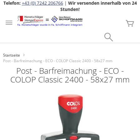
Telefon:
+43 (0) 7242 206766
|
Wir versenden innerhalb von 24
Stunden!
Zum
Inhalt
Me
springen
Search
Startseite
Post - Barfreimachung - ECO - COLOP Classic 2400 - 58x27 mm
Post - Barfreimachung - ECO -
COLOP Classic 2400 - 58x27 mm
Zum
Ende
der
Bildgalerie
springen