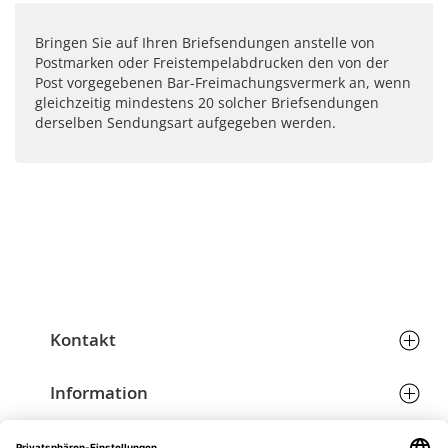
Bringen Sie auf Ihren Briefsendungen anstelle von
Postmarken oder Freistempelabdrucken den von der
Post vorgegebenen Bar-Freimachungsvermerk an, wenn
gleichzeitig mindestens 20 solcher Briefsendungen
derselben Sendungsart aufgegeben werden.
Kontakt
Hans Richard Schöffmann & Partner GmbH
Telefon:
+43 (0) 7242 206766
Information
Eichenstraße 6
Email:
grafik@schoeffmann.at
Allgemeine Geschäftsbedingungen
4600 Wels
Versand