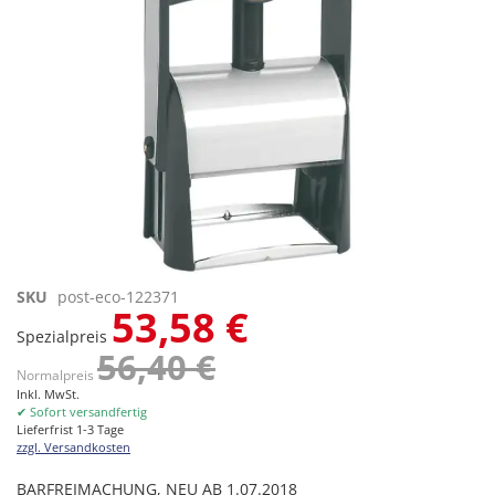
Zum
SKU
post-eco-122371
53,58 €
Anfang
Spezialpreis
der
56,40 €
Bildgalerie
Normalpreis
springen
Inkl. MwSt.
✔ Sofort versandfertig
Lieferfrist 1-3 Tage
zzgl. Versandkosten
BARFREIMACHUNG, NEU AB 1.07.2018