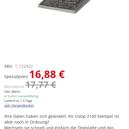
Zum
SKU
T_122422
16,88 €
Anfang
Spezialpreis
der
17,77 €
Bildgalerie
Normalpreis
springen
Inkl. MwSt.
✔ Sofort versandfertig
Lieferfrist 1-3 Tage
zzgl. Versandkosten
Ihre Daten haben sich geändert, Ihr Colop 2160 Stempel ist
aber noch in Ordnung?
Wechseln sie schnell und einfach die Textplatte und das