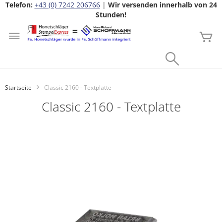
Telefon:
+43 (0) 7242 206766
|
Wir versenden innerhalb von 24
Stunden!
Zum
Inhalt
Me
springen
Search
Startseite
Classic 2160 - Textplatte
Classic 2160 - Textplatte
Zum
Ende
der
Bildgalerie
springen