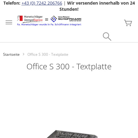
Telefon:
+43 (0) 7242 206766
|
Wir versenden innerhalb von 24
Stunden!
Zum
Inhalt
Me
springen
Search
Startseite
Office S 300 - Textplatte
Office S 300 - Textplatte
Zum
Ende
der
Bildgalerie
springen