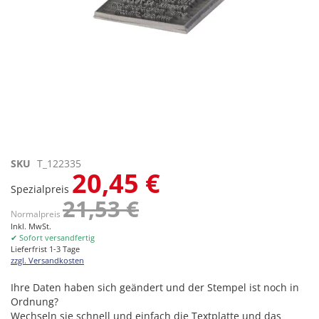
Zum
SKU
T_122335
20,45 €
Anfang
Spezialpreis
der
21,53 €
Bildgalerie
Normalpreis
springen
Inkl. MwSt.
✔ Sofort versandfertig
Lieferfrist 1-3 Tage
zzgl. Versandkosten
Ihre Daten haben sich geändert und der Stempel ist noch in
Ordnung?
Wechseln sie schnell und einfach die Textplatte und das