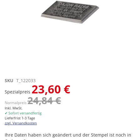
Zum
SKU
T_122033
23,60 €
Anfang
Spezialpreis
der
24,84 €
Bildgalerie
Normalpreis
springen
Inkl. MwSt.
✔ Sofort versandfertig
Lieferfrist 1-3 Tage
zzgl. Versandkosten
Ihre Daten haben sich geändert und der Stempel ist noch in