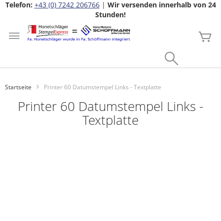
Telefon:
+43 (0) 7242 206766
|
Wir versenden innerhalb von 24
Stunden!
Zum
Inhalt
Me
springen
Search
Startseite
Printer 60 Datumstempel Links - Textplatte
Printer 60 Datumstempel Links -
Textplatte
Zum
Ende
der
Bildgalerie
springen