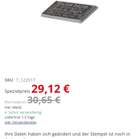
Zum
SKU
T_122017
29,12 €
Anfang
Spezialpreis
der
30,65 €
Bildgalerie
Normalpreis
springen
Inkl. MwSt.
✔ Sofort versandfertig
Lieferfrist 1-3 Tage
zzgl. Versandkosten
Ihre Daten haben sich geändert und der Stempel ist noch in