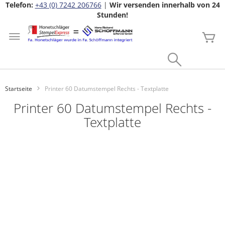
Telefon:
+43 (0) 7242 206766
|
Wir versenden innerhalb von 24
Stunden!
Zum
Inhalt
Me
springen
Search
Startseite
Printer 60 Datumstempel Rechts - Textplatte
Printer 60 Datumstempel Rechts -
Textplatte
Zum
Ende
der
Bildgalerie
springen