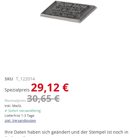
Zum
SKU
T_122014
29,12 €
Anfang
Spezialpreis
der
30,65 €
Bildgalerie
Normalpreis
springen
Inkl. MwSt.
✔ Sofort versandfertig
Lieferfrist 1-3 Tage
zzgl. Versandkosten
Ihre Daten haben sich geändert und der Stempel ist noch in