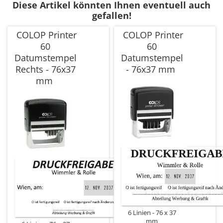
Diese Artikel könnten Ihnen eventuell auch
gefallen!
COLOP Printer
COLOP Printer
60
60
Datumstempel
Datumstempel
Rechts - 76x37
- 76x37 mm
mm
6 Linien
76 x 37
mm