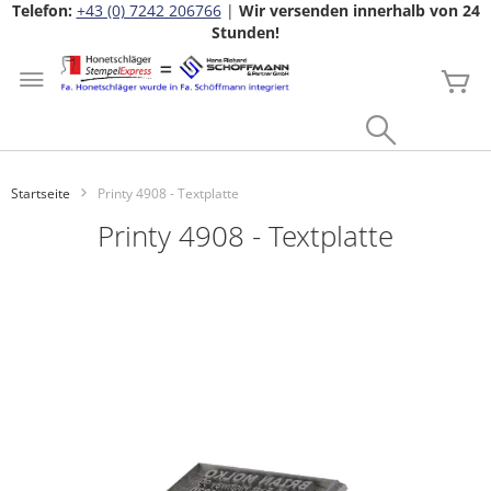
Telefon:
+43 (0) 7242 206766
|
Wir versenden innerhalb von 24
Stunden!
Zum
Inhalt
Me
springen
Search
Startseite
Printy 4908 - Textplatte
Printy 4908 - Textplatte
Zum
Ende
der
Bildgalerie
springen