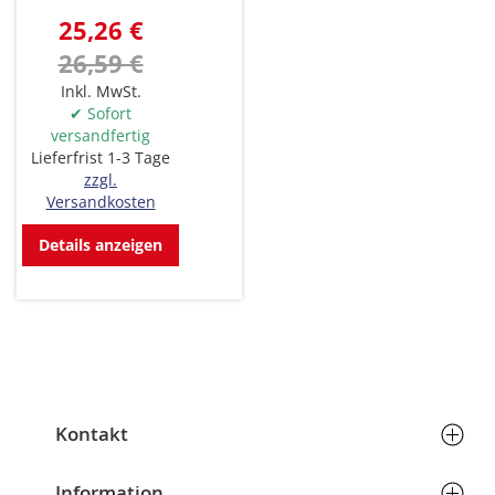
25,26 €
26,59 €
Inkl. MwSt.
✔ Sofort
versandfertig
Lieferfrist 1-3 Tage
zzgl.
Versandkosten
Details anzeigen
Kontakt
Hans Richard Schöffmann & Partner GmbH
Telefon:
+43 (0) 7242 206766
Information