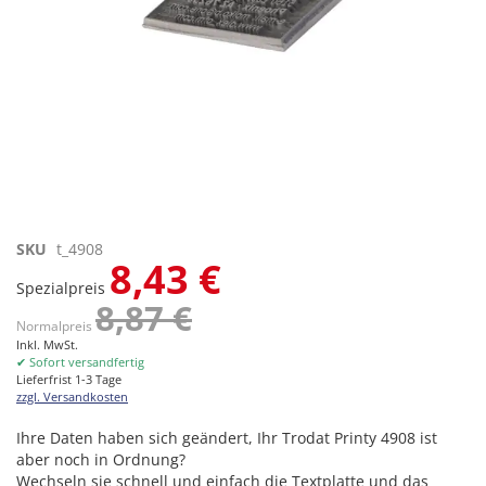
Zum
SKU
t_4908
8,43 €
Anfang
Spezialpreis
der
8,87 €
Bildgalerie
Normalpreis
springen
Inkl. MwSt.
✔ Sofort versandfertig
Lieferfrist 1-3 Tage
zzgl. Versandkosten
Ihre Daten haben sich geändert, Ihr Trodat Printy 4908 ist
aber noch in Ordnung?
Wechseln sie schnell und einfach die Textplatte und das