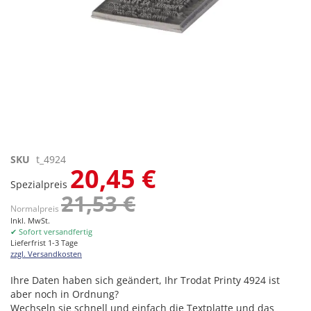
Zum
SKU
t_4924
20,45 €
Anfang
Spezialpreis
der
21,53 €
Bildgalerie
Normalpreis
springen
Inkl. MwSt.
✔ Sofort versandfertig
Lieferfrist 1-3 Tage
zzgl. Versandkosten
Ihre Daten haben sich geändert, Ihr Trodat Printy 4924 ist
aber noch in Ordnung?
Wechseln sie schnell und einfach die Textplatte und das