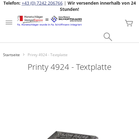
Telefon:
+43 (0) 7242 206766
|
Wir versenden innerhalb von 24
Stunden!
Zum
Inhalt
Me
springen
Search
Startseite
Printy 4924 - Textplatte
Printy 4924 - Textplatte
Zum
Ende
der
Bildgalerie
springen