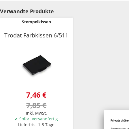
Zum
Anfang
Verwandte Produkte
der
Bildgalerie
Stempelkissen
springen
Trodat Farbkissen 6/511
7,46 €
7,85 €
Inkl. MwSt.
✔ Sofort versandfertig
Lieferfrist 1-3 Tage