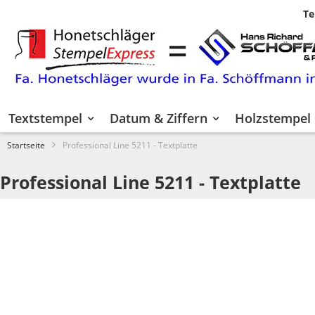
Te
Zum
Inhalt
springen
Textstempel
Datum & Ziffern
Holzstempel
Startseite
Professional Line 5211 - Textplatte
Professional Line 5211 - Textplatte
Zum
Ende
der
Bildgalerie
springen