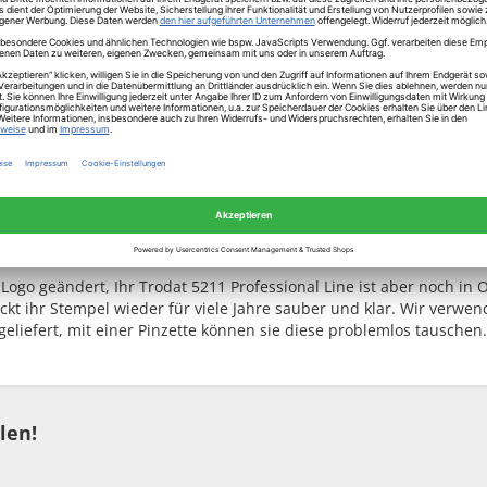
o geändert, Ihr Trodat 5211 Professional Line ist aber noch in Or
ckt ihr Stempel wieder für viele Jahre sauber und klar. Wir verw
iefert, mit einer Pinzette können sie diese problemlos tauschen. 
len!