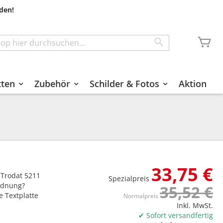
den!
Me
Search
tten
Zubehör
Schilder & Fotos
Aktion
33,75 €
 Trodat 5211
Spezialpreis
Ordnung?
35,52 €
e Textplatte
Normalpreis
Inkl. MwSt.
✔ Sofort versandfertig