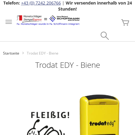
Telefon:
+43 (0) 7242 206766
|
Wir versenden innerhalb von 24
Stunden!
Zum
Inhalt
Me
springen
Search
Startseite
Trodat EDY - Biene
Trodat EDY - Biene
Zum
Ende
der
Bildgalerie
springen