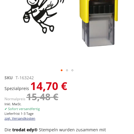
Zum
SKU
T-163242
14,70 €
Anfang
Spezialpreis
der
15,48 €
Bildgalerie
Normalpreis
springen
Inkl. MwSt.
✔ Sofort versandfertig
Lieferfrist 1-3 Tage
zzgl. Versandkosten
Die
trodat edy®
Stempeln wurden zusammen mit