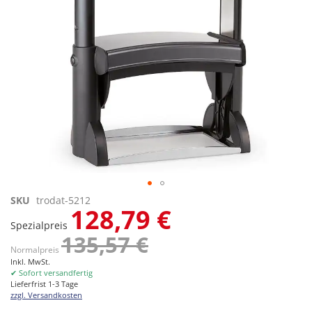
Zum
SKU
trodat-5212
128,79 €
Anfang
Spezialpreis
der
135,57 €
Bildgalerie
Normalpreis
springen
Inkl. MwSt.
✔ Sofort versandfertig
Lieferfrist 1-3 Tage
zzgl. Versandkosten