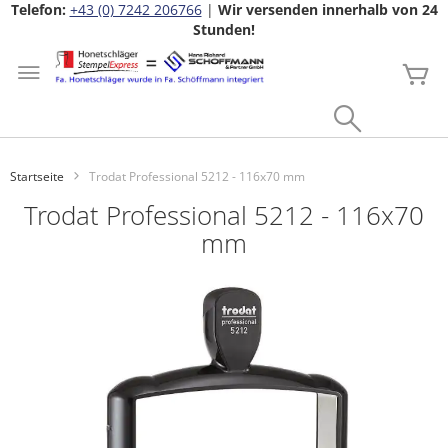
Telefon:
+43 (0) 7242 206766
|
Wir versenden innerhalb von 24
Stunden!
Zum
Inhalt
Me
springen
Search
Startseite
Trodat Professional 5212 - 116x70 mm
Trodat Professional 5212 - 116x70
mm
Zum
Ende
der
Bildgalerie
springen