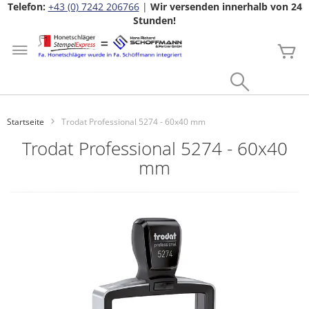
Telefon:
+43 (0) 7242 206766
|
Wir versenden innerhalb von 24
Stunden!
Zum
Inhalt
Me
springen
Search
Startseite
Trodat Professional 5274 - 60x40 mm
Trodat Professional 5274 - 60x40
mm
Zum
Ende
der
Bildgalerie
springen