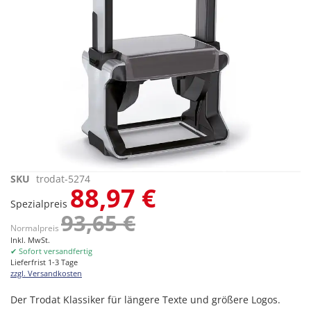
Zum
SKU
trodat-5274
88,97 €
Anfang
Spezialpreis
der
93,65 €
Bildgalerie
Normalpreis
springen
Inkl. MwSt.
✔ Sofort versandfertig
Lieferfrist 1-3 Tage
zzgl. Versandkosten
Der Trodat Klassiker für längere Texte und größere Logos.