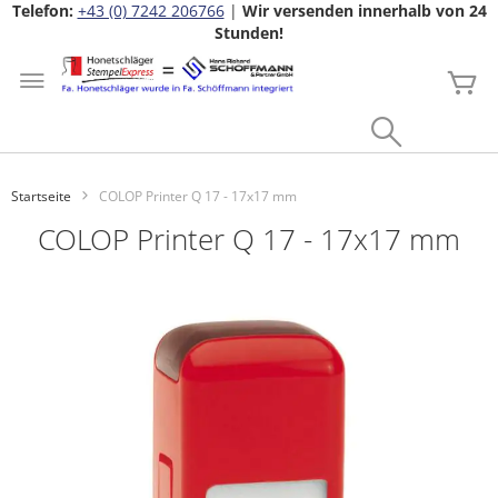
Telefon:
+43 (0) 7242 206766
|
Wir versenden innerhalb von 24
Stunden!
Zum
Inhalt
Me
springen
Search
Startseite
COLOP Printer Q 17 - 17x17 mm
COLOP Printer Q 17 - 17x17 mm
Zum
Ende
der
Bildgalerie
springen