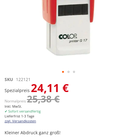
Zum
SKU
122121
24,11 €
Anfang
Spezialpreis
der
25,38 €
Bildgalerie
Normalpreis
springen
Inkl. MwSt.
✔ Sofort versandfertig
Lieferfrist 1-3 Tage
zzgl. Versandkosten
Kleiner Abdruck ganz groß!