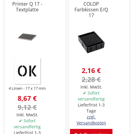
Printer Q 17 -
COLOP
Textplatte
Farbkissen E/Q
17
2,16 €
2,28 €
Inkl. MwSt.
4 Linien
17 x 17 mm
✔ Sofort
8,67 €
versandfertig
Lieferfrist 1-3
9,12 €
Tage
Inkl. MwSt.
zzgl.
✔ Sofort
Versandkosten
versandfertig
Lieferfrist 1-3