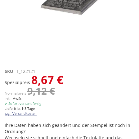
Zum
SKU
T_122121
8,67 €
Anfang
Spezialpreis
der
9,12 €
Bildgalerie
Normalpreis
springen
Inkl. MwSt.
✔ Sofort versandfertig
Lieferfrist 1-3 Tage
zzgl. Versandkosten
Ihre Daten haben sich geändert und der Stempel ist noch in
Ordnung?
Wechseln sie schnell und einfach die Textplatte und das