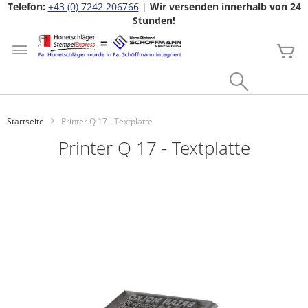
Telefon:
+43 (0) 7242 206766
|
Wir versenden innerhalb von 24
Stunden!
Zum
Inhalt
Me
springen
Search
Startseite
Printer Q 17 - Textplatte
Printer Q 17 - Textplatte
Zum
Ende
der
Bildgalerie
springen