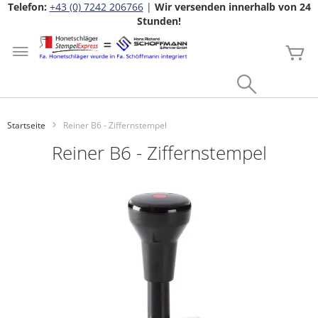
Telefon:
+43 (0) 7242 206766
|
Wir versenden innerhalb von 24
Stunden!
Zum
Inhalt
Me
springen
Search
Startseite
Reiner B6 - Ziffernstempel
Reiner B6 - Ziffernstempel
Zum
Ende
der
Bildgalerie
springen