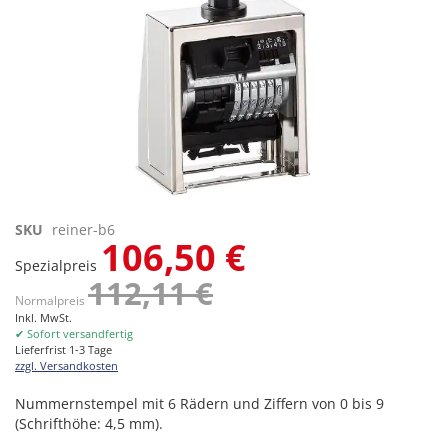
Zum
SKU
reiner-b6
106,50 €
Anfang
Spezialpreis
der
112,11 €
Bildgalerie
Normalpreis
springen
Inkl. MwSt.
✔ Sofort versandfertig
Lieferfrist 1-3 Tage
zzgl. Versandkosten
Nummernstempel mit 6 Rädern und Ziffern von 0 bis 9
(Schrifthöhe: 4,5 mm).